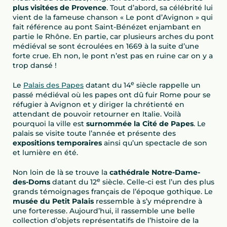
plus visitées de Provence
. Tout d’abord, sa célébrité lui
vient de la fameuse chanson « Le pont d’Avignon » qui
fait référence au pont Saint-Bénézet enjambant en
partie le Rhône. En partie, car plusieurs arches du pont
médiéval se sont écroulées en 1669 à la suite d’une
forte crue. Eh non, le pont n’est pas en ruine car on y a
trop dansé !
e
Le
Palais des Papes
datant du 14
siècle rappelle un
passé médiéval où les papes ont dû fuir Rome pour se
réfugier à Avignon et y diriger la chrétienté en
attendant de pouvoir retourner en Italie. Voilà
pourquoi la ville est
surnommée la Cité de Papes
. Le
palais se visite toute l’année et présente des
expositions temporaires
ainsi qu’un spectacle de son
et lumière en été.
Non loin de là se trouve la
cathédrale Notre-Dame-
e
des-Doms
datant du 12
siècle. Celle-ci est l’un des plus
grands témoignages français de l’époque gothique. Le
musée du Petit Palais
ressemble à s’y méprendre à
une forteresse. Aujourd’hui, il rassemble une belle
collection d’objets représentatifs de l’histoire de la