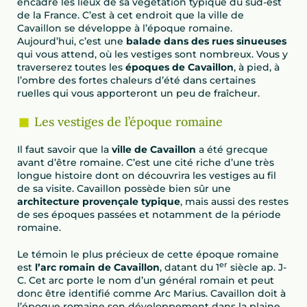
encadre les lieux de sa végétation typique du sud-est
de la France. C’est à cet endroit que la ville de
Cavaillon se développe à l’époque romaine.
Aujourd’hui, c’est une
balade dans des rues sinueuses
qui vous attend, où les vestiges sont nombreux. Vous y
traverserez toutes les
époques de Cavaillon
, à pied, à
l’ombre des fortes chaleurs d’été dans certaines
ruelles qui vous apporteront un peu de fraîcheur.
Les vestiges de l’époque romaine
Il faut savoir que la
ville de Cavaillon
a été grecque
avant d’être romaine. C’est une cité riche d’une très
longue histoire dont on découvrira les vestiges au fil
de sa visite. Cavaillon possède bien sûr une
architecture provençale typique
, mais aussi des restes
de ses époques passées et notamment de la période
romaine.
Le témoin le plus précieux de cette époque romaine
er
est
l’arc romain de Cavaillon
, datant du 1
siècle ap. J-
C. Cet arc porte le nom d’un général romain et peut
donc être identifié comme Arc Marius. Cavaillon doit à
l’époque romaine son développement dans la plaine,