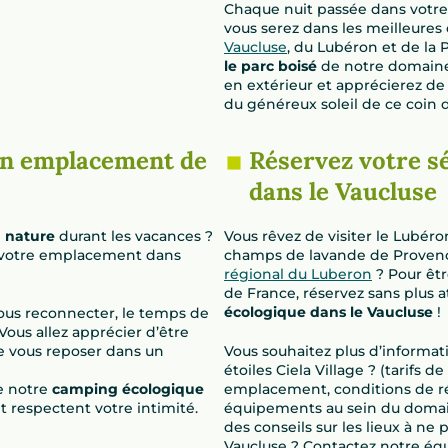
Chaque nuit passée dans votr
vous serez dans les meilleures
Vaucluse
, du Lubéron et de la 
le parc boisé
de notre domaine,
en extérieur et apprécierez de
du généreux soleil de ce coin 
un emplacement de
Réservez votre s
dans le Vaucluse
a nature
durant les vacances ?
Vous rêvez de visiter le Lubéron
de votre emplacement dans
champs de lavande de Provenc
régional du Luberon
? Pour êtr
de France, réservez sans plus 
écologique dans le Vaucluse
!
vous reconnecter, le temps de
 Vous allez apprécier d’être
de vous reposer dans un
Vous souhaitez plus d’informat
étoiles Ciela Village ? (tarifs 
e notre
camping écologique
emplacement, conditions de ré
t respectent votre intimité.
équipements au sein du domain
des conseils sur les lieux à ne
Vaucluse ? Contactez notre équ