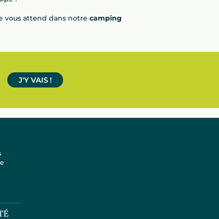
le vous attend dans notre
camping
J'Y VAIS !
s
te
TÉ