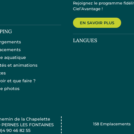
Rejoignez le programme fidéli
Ciel’Avantage !
EN SAVOIR PLUS
PING
LANGUES
rgements
acements
e aquatique
ités et animations
ces
oir et que faire ?
ie photos
hemin de la Chapelette
158
Emplacements
0 PERNES LES FONTAINES
0)4 90 46 82 55