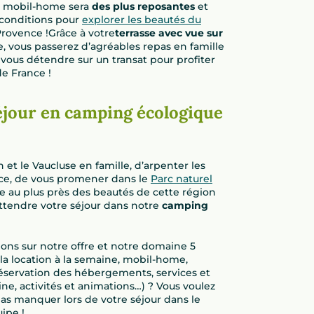
e mobil-home sera
des plus reposantes
et
 conditions pour
explorer les beautés du
Provence !Grâce à votre
terrasse avec vue sur
 vous passerez d’agréables repas en famille
 vous détendre sur un transat pour profiter
de France !
éjour en camping écologique
 et le Vaucluse en famille, d’arpenter les
e, de vous promener dans le
Parc naturel
e au plus près des beautés de cette région
attendre votre séjour dans notre
camping
ions sur notre offre et notre domaine 5
de la location à la semaine, mobil-home,
servation des hébergements, services et
e, activités et animations…) ? Vous voulez
 pas manquer lors de votre séjour dans le
ipe !