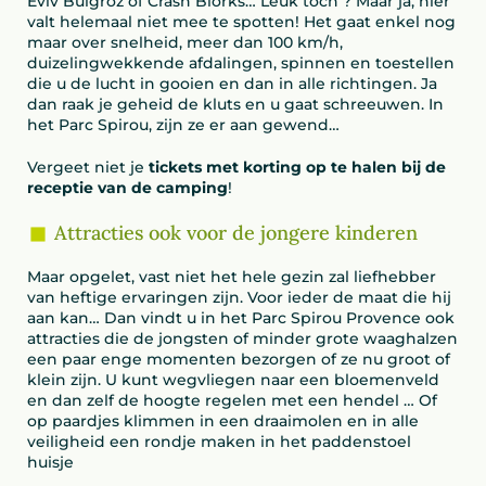
Eviv Bulgroz of Crash Blorks… Leuk toch ? Maar ja, hier
valt helemaal niet mee te spotten! Het gaat enkel nog
maar over snelheid, meer dan 100 km/h,
duizelingwekkende afdalingen, spinnen en toestellen
die u de lucht in gooien en dan in alle richtingen. Ja
dan raak je geheid de kluts en u gaat schreeuwen. In
het Parc Spirou, zijn ze er aan gewend…
Vergeet niet je
tickets met korting op te halen bij de
receptie van de camping
!
Attracties ook voor de jongere kinderen
Maar opgelet, vast niet het hele gezin zal liefhebber
van heftige ervaringen zijn. Voor ieder de maat die hij
aan kan… Dan vindt u in het Parc Spirou Provence ook
attracties die de jongsten of minder grote waaghalzen
een paar enge momenten bezorgen of ze nu groot of
klein zijn. U kunt wegvliegen naar een bloemenveld
en dan zelf de hoogte regelen met een hendel … Of
op paardjes klimmen in een draaimolen en in alle
veiligheid een rondje maken in het paddenstoel
huisje