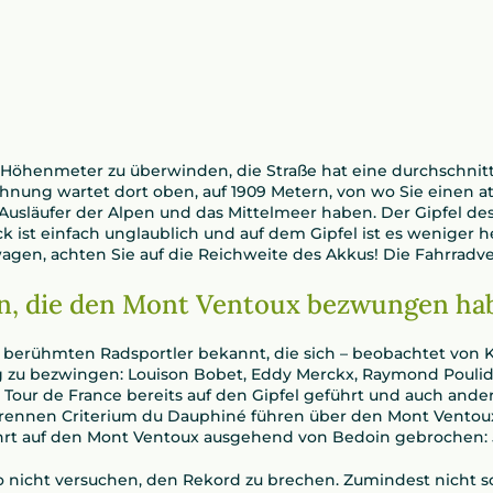
2 Höhenmeter zu überwinden, die Straße hat eine durchschnit
ohnung wartet dort oben, auf 1909 Metern, von wo Sie einen
 Ausläufer der Alpen und das Mittelmeer haben. Der Gipfel de
 ist einfach unglaublich und auf dem Gipfel ist es weniger he
wagen, achten Sie auf die Reichweite des Akkus! Die Fahrrad
n, die den Mont Ventoux bezwungen ha
r berühmten Radsportler bekannt, die sich – beobachtet von
g zu bezwingen: Louison Bobet, Eddy Merckx, Raymond Poulid
e Tour de France bereits auf den Gipfel geführt und auch an
nrennen Criterium du Dauphiné führen über den Mont Ventou
hrt auf den Mont Ventoux ausgehend von Bedoin gebrochen: 
so nicht versuchen, den Rekord zu brechen. Zumindest nicht s