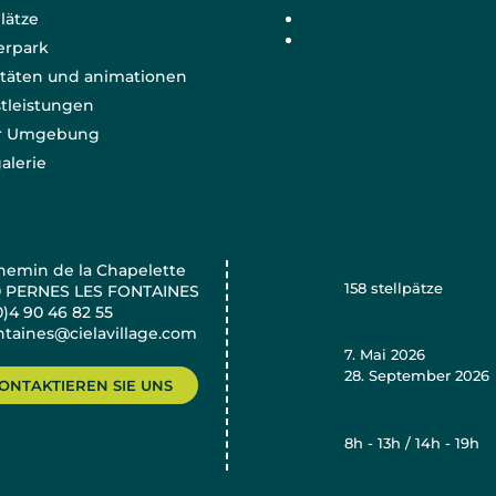
plätze
erpark
itäten und animationen
tleistungen
er Umgebung
alerie
hemin de la Chapelette
158
stellpätze
0 PERNES LES FONTAINES
0)4 90 46 82 55
ntaines@cielavillage.com
7. Mai 2026
28. September 2026
ONTAKTIEREN SIE UNS
8h - 13h / 14h - 19h