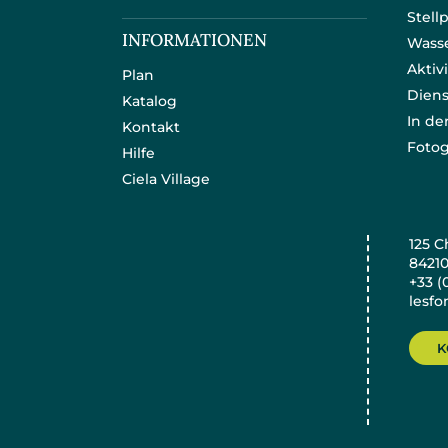
Stell
INFORMATIONEN
Wass
Aktiv
Plan
Diens
Katalog
In d
Kontakt
Fotog
Hilfe
Ciela Village
125 C
8421
+33 (
lesfo
K