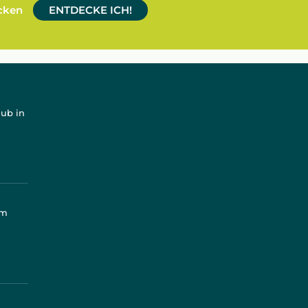
ecken
ENTDECKE ICH!
aub in
mm