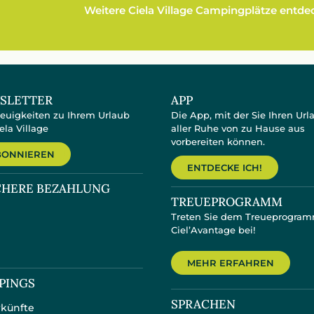
Weitere Ciela Village Campingplätze entd
SLETTER
APP
Neuigkeiten zu Ihrem Urlaub
Die App, mit der Sie Ihren Url
ela Village
aller Ruhe von zu Hause aus
vorbereiten können.
BONNIEREN
ENTDECKE ICH!
CHERE BEZAHLUNG
TREUEPROGRAMM
Treten Sie dem Treueprogra
Ciel’Avantage bei!
MEHR ERFAHREN
PINGS
SPRACHEN
künfte